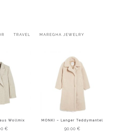
OR
TRAVEL
MAREGHA JEWELRY
aus Wollmix
MONKI – Langer Teddymantel
00
€
90.00
€