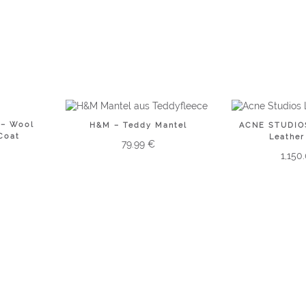
 – Wool
H&M – Teddy Mantel
ACNE STUDIOS
 Coat
Leather
79.99
€
1,150