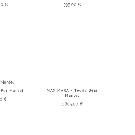
00
€
395.00
€
MAX MARA – Teddy Bear
 Fur Mantel
Mantel
00
€
1,805.00
€