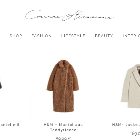
P
SHOP
FASHION
LIFESTYLE
BEAUTY
INTERI
antel mit
H&M – Mantel aus
H&M- Jacke 
l
Teddyfleece
189.
89.99
€