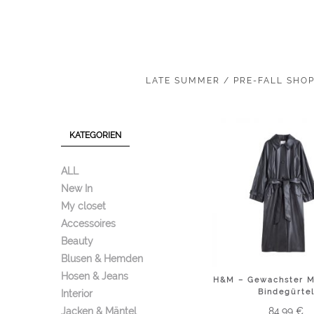
LATE SUMMER / PRE-FALL SHO
KATEGORIEN
ALL
New In
My closet
Accessoires
Beauty
Blusen & Hemden
Hosen & Jeans
H&M – Gewachster M
Bindegürte
Interior
Jacken & Mäntel
84.99
€