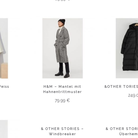
eiss
H&M – Mantel mit
&OTHER TORIES
Hahnentrittmuster
249.
79.99
€
& OTHER STORIES –
& OTHER STORI
Windbreaker
Überhem