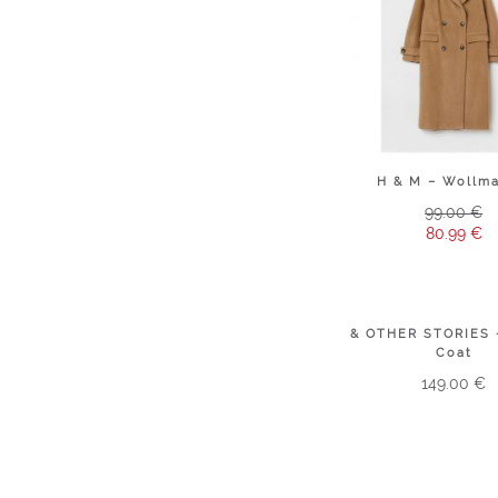
H & M – Wollma
99.00
€
80.99
€
& OTHER STORIES 
Coat
149.00
€