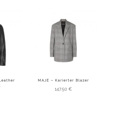
Leather
MAJE – Karierter Blazer
t
147.50
€