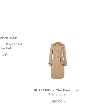
 – Oversized
 Jacket
.00
€
BURBERRY – The Kensington
Trenchcoat
1,750.00
€