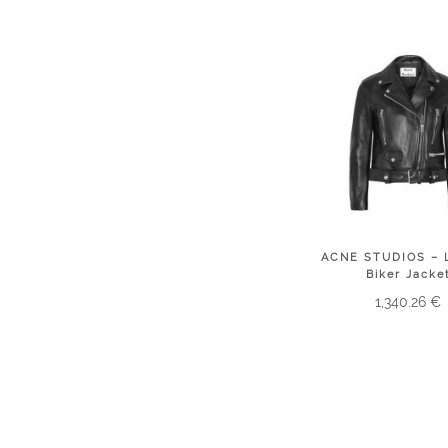
ACNE STUDIOS – 
Biker Jacke
1,340.26
€