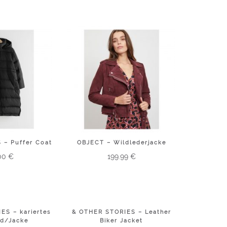
 – Puffer Coat
OBJECT – Wildlederjacke
00
€
199.99
€
ES – kariertes
& OTHER STORIES – Leather
d/Jacke
Biker Jacket