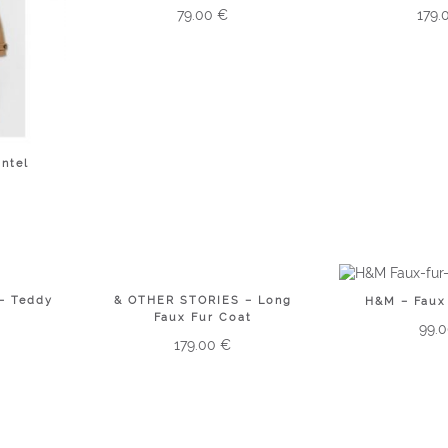
79.00
€
179.
ntel
– Teddy
& OTHER STORIES – Long
H&M – Faux
Faux Fur Coat
99.
179.00
€