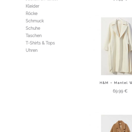
Kleider
Röcke
Schmuck
Schuhe
Taschen
T-Shirts & Tops
Uhren
H&M – Mantel W
69.99
€